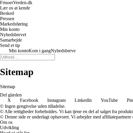
FrisoerVerden.dk
Lær os at kende
Besked
Pressen
Markedsføring
Min konto
Nyhedsbrevet
Samarbejde
Send et tip
Min konto
Kom i gang
Nyhedsbreve
Sitemap
Sitemap
Del glæden
X
Facebook
Instagram
LinkedIn
YouTube
Pin
© Ingen gengivelse uden tilladelse.
© Alle rettigheder forbeholdes. Vi kan tjene en del af salget fra produk
© Denne side er underlagt ophavsret. Vi arbejder med affiliatepartnere 
Om os
Udvikling
Hvad vi står for