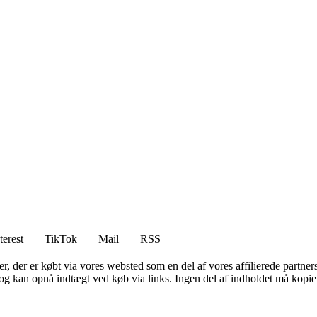
terest
TikTok
Mail
RSS
ter, der er købt via vores websted som en del af vores affilierede partne
og kan opnå indtægt ved køb via links. Ingen del af indholdet må kopiere