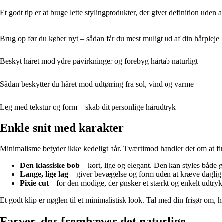
Et godt tip er at bruge lette stylingprodukter, der giver definition ude
Brug op før du køber nyt – sådan får du mest muligt ud af din hårpleje
Beskyt håret mod ydre påvirkninger og forebyg hårtab naturligt
Sådan beskytter du håret mod udtørring fra sol, vind og varme
Leg med tekstur og form – skab dit personlige hårudtryk
Enkle snit med karakter
Minimalisme betyder ikke kedeligt hår. Tværtimod handler det om at find
Den klassiske bob
– kort, lige og elegant. Den kan styles både g
Lange, lige lag
– giver bevægelse og form uden at kræve daglig 
Pixie cut
– for den modige, der ønsker et stærkt og enkelt udtry
Et godt klip er nøglen til et minimalistisk look. Tal med din frisør om,
Farver, der fremhæver det naturlige