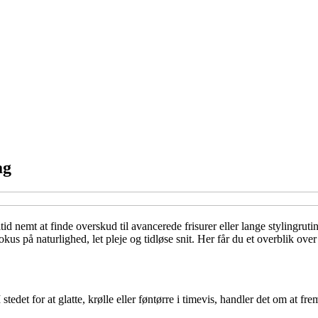
ag
ltid nemt at finde overskud til avancerede frisurer eller lange stylingru
us på naturlighed, let pleje og tidløse snit. Her får du et overblik over 
stedet for at glatte, krølle eller føntørre i timevis, handler det om at fr