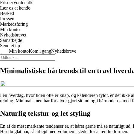
FrisoerVerden.dk
Lær os at kende
Besked
Pressen
Markedsføring
Min konto
Nyhedsbrevet
Samarbejde
Send et tip
Min konto
Kom i gang
Nyhedsbreve
Minimalistiske hårtrends til en travl hverd
I en hverdag, hvor tiden ofte er knap, og kalenderen fyldt, er det ikke a
retning. Minimalismen har for alvor gjort sit indtog i hårmoden – med fok
Naturlig tekstur og let styling
En af de mest markante tendenser er, at håret gerne må se naturligt ud. I 
Har du glat hår, så arbejd med volumen i stedet for at ændre formen.