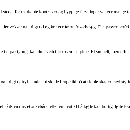
 stedet for markante kontraster og hyppige farvninger vælger mange tone
, der vokser naturligt ud og kræver færre frisørbesøg. Det passer perfekt
id på styling, kan du i stedet fokusere på pleje. Et simpelt, men effek
naturligt udtryk – uden at skulle bruge tid på at skjule skader med styl
kel hårklemme, et silkebånd eller en neutral hårbøjle kan hurtigt løfte l