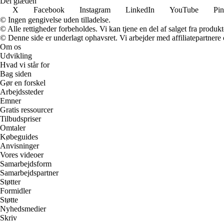
Del glæden
X
Facebook
Instagram
LinkedIn
YouTube
Pin
© Ingen gengivelse uden tilladelse.
© Alle rettigheder forbeholdes. Vi kan tjene en del af salget fra produk
© Denne side er underlagt ophavsret. Vi arbejder med affiliatepartnere 
Om os
Udvikling
Hvad vi står for
Bag siden
Gør en forskel
Arbejdssteder
Emner
Gratis ressourcer
Tilbudspriser
Omtaler
Købeguides
Anvisninger
Vores videoer
Samarbejdsform
Samarbejdspartner
Støtter
Formidler
Støtte
Nyhedsmedier
Skriv