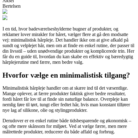
Aksel
Bertelsen
I en tid, hvor badeværelseshylderne bugner af produkter, og
reklamer lover mirakler for håret, vælger flere at gå den modsatte
vej: minimalistisk hårpleje. Det handler ikke om at give afkald på
sundt og velplejet hår, men om at finde en enkel rutine, der passer til
din livsstil – uden unødvendige produkter og komplicerede trin. Her
får du en guide til, hvordan du kan skabe en effektiv og bæredygtig
hårplejerutine med færre, men bedre valg.
Hvorfor vælge en minimalistisk tilgang?
Minimalistisk hårpleje handler om at skære ind til det væsentlige.
Mange oplever, at færre produkter faktisk giver bedre resultater,
fordi håret får lov til at finde sin naturlige balance. Overpleje kan
nemlig føre til tørt, tungt eller fedtet hår, hvis man konstant tilfører
nye lag af silikone, olie og stylingprodukter.
Derudover er en enkel rutine både tidsbesparende og økonomisk –
og ofte mere skånsom for miljøet. Ved at vælge færre, men mere
målrettede produkter, reducerer du både affald og forbrug.