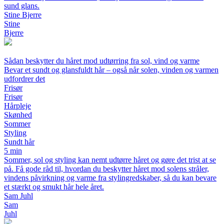
sund glans.
Stine Bjerre
Stine
Bjerre
Sådan beskytter du håret mod udtørring fra sol, vind og varme
Bevar et sundt og glansfuldt hår – også når solen, vinden og varmen
udfordrer det
Frisør
Frisør
Hårpleje
Skønhed
Sommer
Styling
Sundt hår
5 min
Sommer, sol og styling kan nemt udtørre håret og gøre det trist at se
på. Få gode råd til, hvordan du beskytter håret mod solens stråler,
vindens påvirkning og varme fra stylingredskaber, så du kan bevare
et stærkt og smukt hår hele året.
Sam Juhl
Sam
Juhl