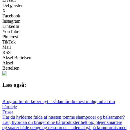
Livsstil
Del glæden
X
Facebook
Instagram
LinkedIn
YouTube
Pinterest
TikTok
Mail
RSS
Aksel Bertelsen
Aksel
Bertelsen
Læs også:
Brug op før du køber nyt – sådan får du mest muligt ud af din
hårpleje
Frisør
Har du hylderne fulde af næsten tomme shampooer og balsammer?
Lær, hvordan du bruger dine hårprodukter helt op, plejer smartere
og sparer både penge og ressourcer – uden at gå på kompromis med