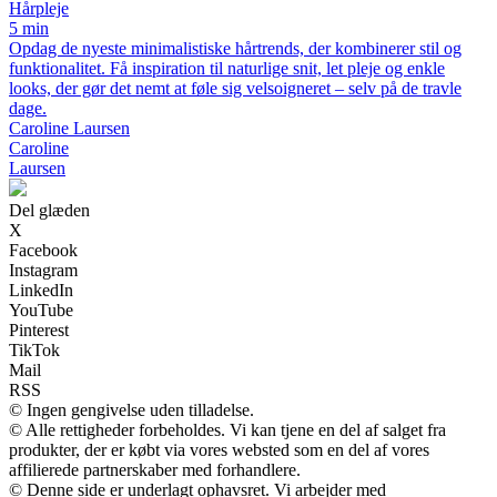
Hårpleje
5 min
Opdag de nyeste minimalistiske hårtrends, der kombinerer stil og
funktionalitet. Få inspiration til naturlige snit, let pleje og enkle
looks, der gør det nemt at føle sig velsoigneret – selv på de travle
dage.
Caroline Laursen
Caroline
Laursen
Del glæden
X
Facebook
Instagram
LinkedIn
YouTube
Pinterest
TikTok
Mail
RSS
© Ingen gengivelse uden tilladelse.
© Alle rettigheder forbeholdes. Vi kan tjene en del af salget fra
produkter, der er købt via vores websted som en del af vores
affilierede partnerskaber med forhandlere.
© Denne side er underlagt ophavsret. Vi arbejder med