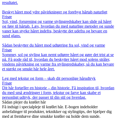
resultatet.
Beskyt håret mod ydre påvirkninger og forebyg hårtab naturligt
Frisør
Sol, vind, forurening og varme stylingredskaber kan slide på håret
og føre til hårtab. Læs, hvordan du med naturlige metoder og sunde
vaner kan styrke håret indefra, beskytte det udefra og bevare en
sund glans.
Sådan beskytter du håret mod udtørring fra sol, vind og varme
Frisør
Sommer, sol og styling kan nemt udtørre håret og gøre det trist at se
på. Få gode råd til, hvordan du beskytter håret mod solens stråler,
vindens påvirkning og varme fra stylingredskaber, så du kan bevare
et stærkt og smukt hår hele året.
Leg med tekstur og form – skab dit personlige hårudtryk
Frisør
Dit hår fortæller en historie – din historie. Få inspiration til, hvordan
du med små ændringer i form, tekstur og farve kan skabe et
personligt udtryk, der passer til din stil og hverdag.
Sådan plejer du krøllet hår
Få indsigt i specialpleje til krøllet hår. E-bogen indeholder
anbefalinger til produkter, teknikker og stylingtips, der hjælper dig
med at fremhæve dine smukke krøller og holde dem sunde.