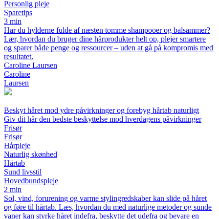
Personlig pleje
Sparetips
3 min
Har du hylderne fulde af næsten tomme shampooer og balsammer?
Lær, hvordan du bruger dine hårprodukter helt op, plejer smartere
og sparer både penge og ressourcer – uden at gå på kompromis med
resultatet.
Caroline Laursen
Caroline
Laursen
Beskyt håret mod ydre påvirkninger og forebyg hårtab naturligt
Giv dit hår den bedste beskyttelse mod hverdagens påvirkninger
Frisør
Frisør
Hårpleje
Naturlig skønhed
Hårtab
Sund livsstil
Hovedbundspleje
2 min
Sol, vind, forurening og varme stylingredskaber kan slide på håret
og føre til hårtab. Læs, hvordan du med naturlige metoder og sunde
vaner kan styrke håret indefra, beskytte det udefra og bevare en