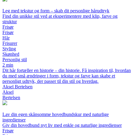
Leg med tekstur og form – skab dit personlige hårudtryk
Find din unikke stil ved at eksperimentere med klip, farve og
struktur
Frisør
Frisør
Hår
Frisurer
Styling
Skønhed
Personlig stil
2 min
Dit hår fortæller en historie – din historie. Få inspiration til, hvordan
du med små ændringer i form, tekstur og farve kan skabe et
personligt udtryk, der passer til din stil og hverdag.
Aksel Bertelsen
Aksel
Bertelsen
Lav din egen skånsomme hovedbundskur med naturlige
ingredienser
Giv din hovedbund nyt liv med enkle og naturlige ingredienser
Frisør