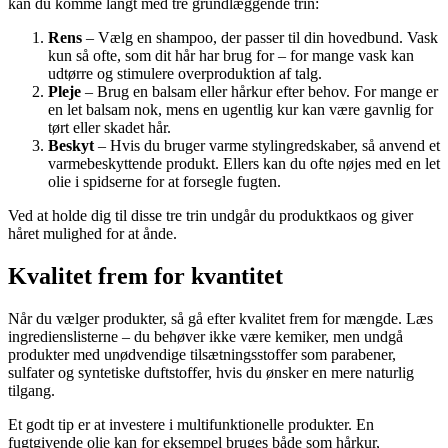
kan du komme langt med tre grundlæggende trin:
Rens
– Vælg en shampoo, der passer til din hovedbund. Vask
kun så ofte, som dit hår har brug for – for mange vask kan
udtørre og stimulere overproduktion af talg.
Pleje
– Brug en balsam eller hårkur efter behov. For mange er
en let balsam nok, mens en ugentlig kur kan være gavnlig for
tørt eller skadet hår.
Beskyt
– Hvis du bruger varme stylingredskaber, så anvend et
varmebeskyttende produkt. Ellers kan du ofte nøjes med en let
olie i spidserne for at forsegle fugten.
Ved at holde dig til disse tre trin undgår du produktkaos og giver
håret mulighed for at ånde.
Kvalitet frem for kvantitet
Når du vælger produkter, så gå efter kvalitet frem for mængde. Læs
ingredienslisterne – du behøver ikke være kemiker, men undgå
produkter med unødvendige tilsætningsstoffer som parabener,
sulfater og syntetiske duftstoffer, hvis du ønsker en mere naturlig
tilgang.
Et godt tip er at investere i multifunktionelle produkter. En
fugtgivende olie kan for eksempel bruges både som hårkur,