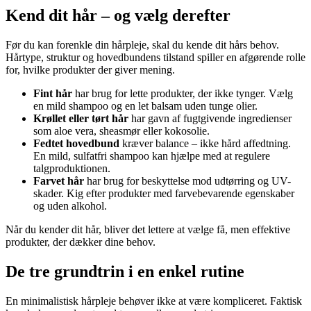
Kend dit hår – og vælg derefter
Før du kan forenkle din hårpleje, skal du kende dit hårs behov.
Hårtype, struktur og hovedbundens tilstand spiller en afgørende rolle
for, hvilke produkter der giver mening.
Fint hår
har brug for lette produkter, der ikke tynger. Vælg
en mild shampoo og en let balsam uden tunge olier.
Krøllet eller tørt hår
har gavn af fugtgivende ingredienser
som aloe vera, sheasmør eller kokosolie.
Fedtet hovedbund
kræver balance – ikke hård affedtning.
En mild, sulfatfri shampoo kan hjælpe med at regulere
talgproduktionen.
Farvet hår
har brug for beskyttelse mod udtørring og UV-
skader. Kig efter produkter med farvebevarende egenskaber
og uden alkohol.
Når du kender dit hår, bliver det lettere at vælge få, men effektive
produkter, der dækker dine behov.
De tre grundtrin i en enkel rutine
En minimalistisk hårpleje behøver ikke at være kompliceret. Faktisk