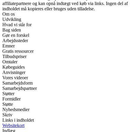
affiliatepartnere og kan opnå indtægt ved køb via links. Ingen del af
indholdet må kopieres eller bruges uden tilladelse.
Om os
Udvikling
Hvad vi står for
Bag siden
Gør en forskel
Arbejdssteder
Emner
Gratis ressourcer
Tilbudspriser
Omtaler
Købeguides
Anvisninger
Vores videoer
Samarbejdsform
Samarbejdspartner
Støtter
Formidler
Støtte
Nyhedsmedier
Skriv
Links i indholdet
Websitekort
Indlæg