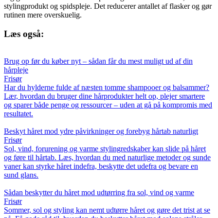
stylingprodukt og spidspleje. Det reducerer antallet af flasker og gør
rutinen mere overskuelig.
Læs også:
Brug op før du køber nyt – sådan får du mest muligt ud af din
hårpleje
Frisør
Har du hylderne fulde af næsten tomme shampooer og balsammer?
Lær, hvordan du bruger dine hårprodukter helt op, plejer smartere
og sparer både penge og ressourcer – uden at gå på kompromis med
resultatet.
Beskyt håret mod ydre påvirkninger og forebyg hårtab naturligt
Frisør
Sol, vind, forurening og varme stylingredskaber kan slide på håret
og føre til hårtab. Læs, hvordan du med naturlige metoder og sunde
vaner kan styrke håret indefra, beskytte det udefra og bevare en
sund glans.
Sådan beskytter du håret mod udtørring fra sol, vind og varme
Frisør
Sommer, sol og styling kan nemt udtørre håret og gøre det trist at se