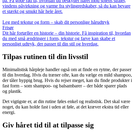
på. Få gode råd til, hvordan du beskytter håret mod solens stråler,
vindens påvirkning og varme fra stylingredskaber, så du kan bevare
et stærkt og smukt hår hele året.
Leg med tekstur og form – skab dit personlige hårudtryk
Frisør
Dit hår fortæller en historie – din historie. Få inspiration til, hvordan
du med små ændringer i form, tekstur og farve kan skabe et
personligt udtryk, der passer til din stil og hverdag.
Tilpas rutinen til din livsstil
Minimalistisk hårpleje handler også om at finde en rytme, der passer
til din hverdag. Hvis du træner ofte, kan du vælge en mild shampoo,
der tåler hyppig brug. Hvis du rejser meget, kan du finde produkter i
fast form – som shampoo- og balsambarer – der både sparer plads
og plastik.
Det vigtigste er, at din rutine føles enkel og realistisk. Det skal være
noget, du kan holde fast i uden at føle, at det kræver ekstra tid eller
energi.
Giv håret tid til at tilpasse sig