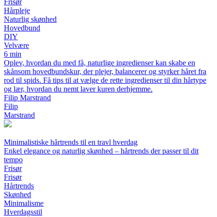
Frisør
Hårpleje
Naturlig skønhed
Hovedbund
DIY
Velvære
6 min
Oplev, hvordan du med få, naturlige ingredienser kan skabe en
skånsom hovedbundskur, der plejer, balancerer og styrker håret fra
rod til spids. Få tips til at vælge de rette ingredienser til din hårtype
og lær, hvordan du nemt laver kuren derhjemme.
Filip Marstrand
Filip
Marstrand
Minimalistiske hårtrends til en travl hverdag
Enkel elegance og naturlig skønhed – hårtrends der passer til dit
tempo
Frisør
Frisør
Hårtrends
Skønhed
Minimalisme
Hverdagsstil