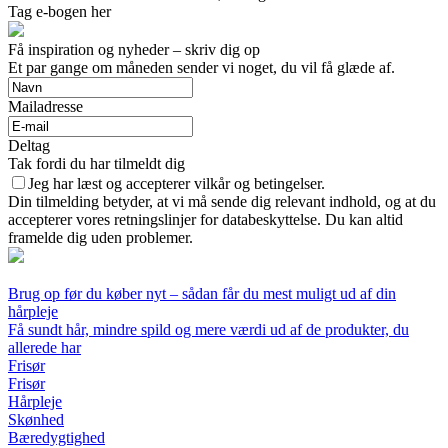
Tag e-bogen her
Få inspiration og nyheder – skriv dig op
Et par gange om måneden sender vi noget, du vil få glæde af.
Mailadresse
Deltag
Tak fordi du har tilmeldt dig
Jeg har læst og accepterer vilkår og betingelser.
Din tilmelding betyder, at vi må sende dig relevant indhold, og at du
accepterer vores retningslinjer for databeskyttelse. Du kan altid
framelde dig uden problemer.
Brug op før du køber nyt – sådan får du mest muligt ud af din
hårpleje
Få sundt hår, mindre spild og mere værdi ud af de produkter, du
allerede har
Frisør
Frisør
Hårpleje
Skønhed
Bæredygtighed