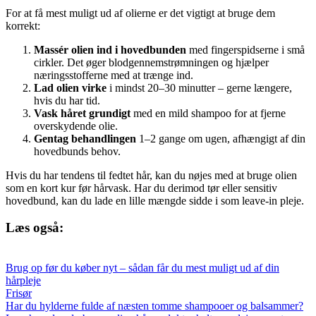
For at få mest muligt ud af olierne er det vigtigt at bruge dem
korrekt:
Massér olien ind i hovedbunden
med fingerspidserne i små
cirkler. Det øger blodgennemstrømningen og hjælper
næringsstofferne med at trænge ind.
Lad olien virke
i mindst 20–30 minutter – gerne længere,
hvis du har tid.
Vask håret grundigt
med en mild shampoo for at fjerne
overskydende olie.
Gentag behandlingen
1–2 gange om ugen, afhængigt af din
hovedbunds behov.
Hvis du har tendens til fedtet hår, kan du nøjes med at bruge olien
som en kort kur før hårvask. Har du derimod tør eller sensitiv
hovedbund, kan du lade en lille mængde sidde i som leave-in pleje.
Læs også:
Brug op før du køber nyt – sådan får du mest muligt ud af din
hårpleje
Frisør
Har du hylderne fulde af næsten tomme shampooer og balsammer?