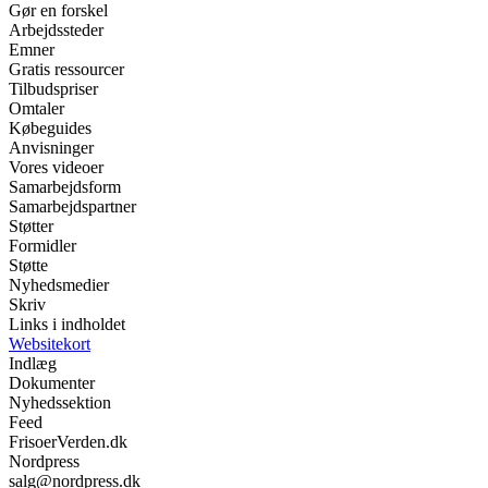
Gør en forskel
Arbejdssteder
Emner
Gratis ressourcer
Tilbudspriser
Omtaler
Købeguides
Anvisninger
Vores videoer
Samarbejdsform
Samarbejdspartner
Støtter
Formidler
Støtte
Nyhedsmedier
Skriv
Links i indholdet
Websitekort
Indlæg
Dokumenter
Nyhedssektion
Feed
FrisoerVerden.dk
Nordpress
salg@nordpress.dk