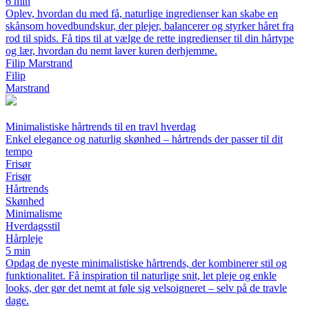
6 min
Oplev, hvordan du med få, naturlige ingredienser kan skabe en
skånsom hovedbundskur, der plejer, balancerer og styrker håret fra
rod til spids. Få tips til at vælge de rette ingredienser til din hårtype
og lær, hvordan du nemt laver kuren derhjemme.
Filip Marstrand
Filip
Marstrand
Minimalistiske hårtrends til en travl hverdag
Enkel elegance og naturlig skønhed – hårtrends der passer til dit
tempo
Frisør
Frisør
Hårtrends
Skønhed
Minimalisme
Hverdagsstil
Hårpleje
5 min
Opdag de nyeste minimalistiske hårtrends, der kombinerer stil og
funktionalitet. Få inspiration til naturlige snit, let pleje og enkle
looks, der gør det nemt at føle sig velsoigneret – selv på de travle
dage.