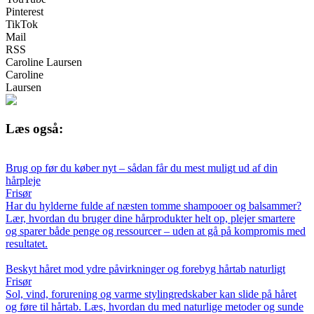
Pinterest
TikTok
Mail
RSS
Caroline Laursen
Caroline
Laursen
Læs også:
Brug op før du køber nyt – sådan får du mest muligt ud af din
hårpleje
Frisør
Har du hylderne fulde af næsten tomme shampooer og balsammer?
Lær, hvordan du bruger dine hårprodukter helt op, plejer smartere
og sparer både penge og ressourcer – uden at gå på kompromis med
resultatet.
Beskyt håret mod ydre påvirkninger og forebyg hårtab naturligt
Frisør
Sol, vind, forurening og varme stylingredskaber kan slide på håret
og føre til hårtab. Læs, hvordan du med naturlige metoder og sunde