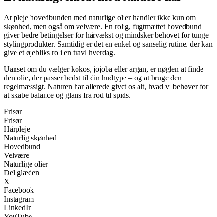
At pleje hovedbunden med naturlige olier handler ikke kun om
skønhed, men også om velvære. En rolig, fugtmættet hovedbund
giver bedre betingelser for hårvækst og mindsker behovet for tunge
stylingprodukter. Samtidig er det en enkel og sanselig rutine, der kan
give et øjebliks ro i en travl hverdag.
Uanset om du vælger kokos, jojoba eller argan, er nøglen at finde
den olie, der passer bedst til din hudtype – og at bruge den
regelmæssigt. Naturen har allerede givet os alt, hvad vi behøver for
at skabe balance og glans fra rod til spids.
Frisør
Frisør
Hårpleje
Naturlig skønhed
Hovedbund
Velvære
Naturlige olier
Del glæden
X
Facebook
Instagram
LinkedIn
YouTube