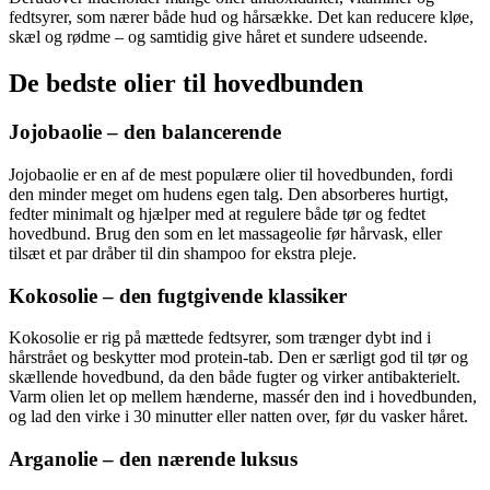
fedtsyrer, som nærer både hud og hårsække. Det kan reducere kløe,
skæl og rødme – og samtidig give håret et sundere udseende.
De bedste olier til hovedbunden
Jojobaolie – den balancerende
Jojobaolie er en af de mest populære olier til hovedbunden, fordi
den minder meget om hudens egen talg. Den absorberes hurtigt,
fedter minimalt og hjælper med at regulere både tør og fedtet
hovedbund. Brug den som en let massageolie før hårvask, eller
tilsæt et par dråber til din shampoo for ekstra pleje.
Kokosolie – den fugtgivende klassiker
Kokosolie er rig på mættede fedtsyrer, som trænger dybt ind i
hårstrået og beskytter mod protein-tab. Den er særligt god til tør og
skællende hovedbund, da den både fugter og virker antibakterielt.
Varm olien let op mellem hænderne, massér den ind i hovedbunden,
og lad den virke i 30 minutter eller natten over, før du vasker håret.
Arganolie – den nærende luksus