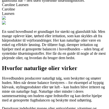
glansfuldt hår – helt uden syntetiske tilsætningsstoffer.
Caroline Laursen
Caroline
Laursen
En sund hovedbund er grundlaget for stærkt og glansfuldt hår. Men
mange oplever kløe, tørhed eller irritation, som kan skyldes alt fra
hårprodukter til vejrforandringer. Her kan naturlige olier være en
enkel og effektiv løsning. De tilfører fugt, dæmper irritation og
hjælper med at genoprette balancen i hovedbunden – uden brug af
syntetiske tilsætningsstoffer. Her får du en guide til nogle af de mest
plejende olier, og hvordan du bruger dem bedst.
Hvorfor naturlige olier virker
Hovedbunden producerer naturligt talg, som beskytter og smører
huden. Men når denne balance forstyrres – for eksempel af hyppig
hårvask, stylingprodukter eller tør luft – kan huden blive irriteret og
miste sin naturlige fugt. Naturlige olier minder i deres
sammensætning om hudens egne fedtstoffer og kan derfor hjælpe
med at genoprette fugtbalancen og beskytte mod udtørring.
Derudover indeholder mange olier antioxidanter, vitaminer og