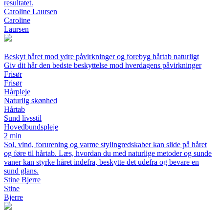
resultatet.
Caroline Laursen
Caroline
Laursen
Beskyt håret mod ydre påvirkninger og forebyg hårtab naturligt
Giv dit hår den bedste beskyttelse mod hverdagens påvirkninger
Frisør
Frisør
Hårpleje
Naturlig skønhed
Hårtab
Sund livsstil
Hovedbundspleje
2 min
Sol, vind, forurening og varme stylingredskaber kan slide på håret
og føre til hårtab. Læs, hvordan du med naturlige metoder og sunde
vaner kan styrke håret indefra, beskytte det udefra og bevare en
sund glans.
Stine Bjerre
Stine
Bjerre