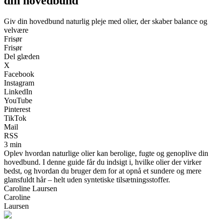
din hovedbund
Giv din hovedbund naturlig pleje med olier, der skaber balance og
velvære
Frisør
Frisør
Del glæden
X
Facebook
Instagram
LinkedIn
YouTube
Pinterest
TikTok
Mail
RSS
3 min
Oplev hvordan naturlige olier kan berolige, fugte og genoplive din
hovedbund. I denne guide får du indsigt i, hvilke olier der virker
bedst, og hvordan du bruger dem for at opnå et sundere og mere
glansfuldt hår – helt uden syntetiske tilsætningsstoffer.
Caroline Laursen
Caroline
Laursen