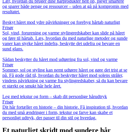
Lær, hvordan du bruger dine hårprodukter helt op, plejer smartere
og sparer både penge og ressourcer – uden at gå på kompromis med
resultatet.
Beskyt håret mod ydre påvirkninger og forebyg hårtab naturligt
Frisør
Sol, vind, forurening og varme stylingredskaber kan slide på håret
og føre til hårtab. Læs, hvordan du med naturlige metoder og sunde
vaner kan styrke håret indefra, beskytte det udefra og bevare en
sund glans.
Sådan beskytter du håret mod udtørring fra sol, vind og varme
Frisør
Sommer, sol og styling kan nemt udtørre håret og gøre det trist at se
på. Få gode råd til, hvordan du beskytter håret mod solens stråler,
vindens påvirkning og varme fra stylingredskaber, så du kan bevare
et stærkt og smukt hår hele året.
Leg med tekstur og form – skab dit personlige hårudtryk
Frisør
Dit hår fortæller en historie – din historie. Få inspiration til, hvordan
du med små ændringer i form, tekstur og farve kan skabe et
personligt udtryk, der passer til din stil og hverdag.
Et naturligt skridt mod sundere hår