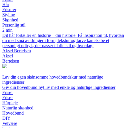
Hår
Frisurer
Styling
Skønhed
Personlig stil
2 min
Dit hår fortæller en historie – din historie. Få inspiration til, hvordan
du med små ændringer i form, tekstur og farve kan skabe et
personligt udtryk, der passer til din stil og hverdag.
Aksel Bertelsen
Aksel
Bertelsen
Lav din egen skånsomme hovedbundskur med naturlige
ingredienser
Giv din hovedbund nyt liv med enkle og naturlige ingredienser
Frisør
Frisør
Hårpleje
Naturlig skønhed
Hovedbund
DIY
Velvære