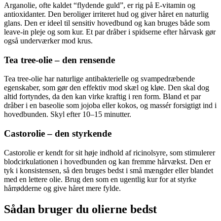
Arganolie, ofte kaldet “flydende guld”, er rig på E-vitamin og
antioxidanter. Den beroliger irriteret hud og giver håret en naturlig
glans. Den er ideel til sensitiv hovedbund og kan bruges både som
leave-in pleje og som kur. Et par dråber i spidserne efter hårvask gør
også underværker mod krus.
Tea tree-olie – den rensende
Tea tree-olie har naturlige antibakterielle og svampedræbende
egenskaber, som gør den effektiv mod skæl og kløe. Den skal dog
altid fortyndes, da den kan virke kraftig i ren form. Bland et par
dråber i en baseolie som jojoba eller kokos, og massér forsigtigt ind i
hovedbunden. Skyl efter 10–15 minutter.
Castorolie – den styrkende
Castorolie er kendt for sit høje indhold af ricinolsyre, som stimulerer
blodcirkulationen i hovedbunden og kan fremme hårvækst. Den er
tyk i konsistensen, så den bruges bedst i små mængder eller blandet
med en lettere olie. Brug den som en ugentlig kur for at styrke
hårrødderne og give håret mere fylde.
Sådan bruger du olierne bedst