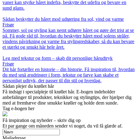
vaner kan styrke håret indefra, beskytte det udefra og bevare en
sund glans.
Sådan beskytter du håret mod udtørring fra sol, vind og varme
Frisør
Sommer, sol og styling kan nemt udtørre håret og gøre det trist at se
på. Få gode råd til, hvordan du beskytter håret mod solens stråler,
vindens påvirkning og varme fra stylingredskaber, så du kan bevare
et stærkt og smukt hår hele året.
Leg med tekstur og form – skab dit personlige hårudtryk
Frisør
Dit hår fortæller en historie – din historie. Få inspiration til, hvordan
du med små ændringer i form, tekstur og farve kan skabe et
personligt udtryk, der passer til din stil og hverdag.
Sådan plejer du krøllet hår
Få indsigt i specialpleje til krøllet hår. E-bogen indeholder
anbefalinger til produkter, teknikker og stylingtips, der hjælper dig
med at fremhæve dine smukke krøller og holde dem sunde.
Tag e-bogen her
Få inspiration og nyheder – skriv dig op
Et par gange om måneden sender vi noget, du vil få glæde af.
Mailadresse