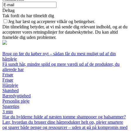
Deltag
Tak fordi du har tilmeldt dig
Jeg har læst og accepterer vilkår og betingelser.
Din tilmelding betyder, at vi må sende dig relevant indhold, og at du
accepterer vores retningslinjer for databeskyttelse. Du kan altid
framelde dig uden problemer.
Brug op før du køber nyt – sådan får du mest muligt ud af din
hårpleje
Få sundt hår, mindre spild og mere værdi ud af de produkter, du
allerede har
Frisør
Frisør
Hårpleje
Skønhed
Bæredygtighed
Personlig pleje
Sparetips
3 min
Har du hylderne fulde af næsten tomme shampooer og balsammer?
Lær, hvordan du bruger dine hårprodukter helt op, plejer smartere
og sparer både penge og ressourcer – uden at gå på kompromis med