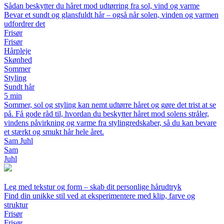
Sådan beskytter du håret mod udtørring fra sol, vind og varme
Bevar et sundt og glansfuldt hår – også når solen, vinden og varmen
udfordrer det
Frisør
Frisør
Hårpleje
Skønhed
Sommer
Styling
Sundt hår
5 min
Sommer, sol og styling kan nemt udtørre håret og gøre det trist at se
på. Få gode råd til, hvordan du beskytter håret mod solens stråler,
vindens påvirkning og varme fra stylingredskaber, så du kan bevare
et stærkt og smukt hår hele året.
Sam Juhl
Sam
Juhl
Leg med tekstur og form – skab dit personlige hårudtryk
Find din unikke stil ved at eksperimentere med klip, farve og
struktur
Frisør
Frisør